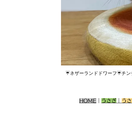
☔ネザーランドドワーフ☔チン
HOME
｜
うさぎ
｜
うさ
うさぎ専門店 うさ
福
岡県福岡市南
〒811-1313