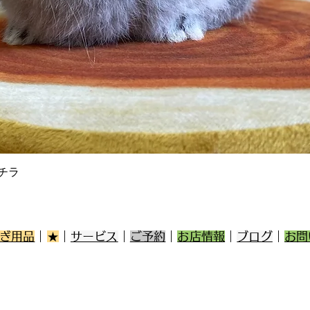
クイックビュー
チラ
ぎ用品
｜
★
｜
サービス
｜
ご予約
｜
お店情報
｜
ブログ
｜
お問
第一種
みみ
登録
販売 E3
保管 E3
区日佐5丁目17-3