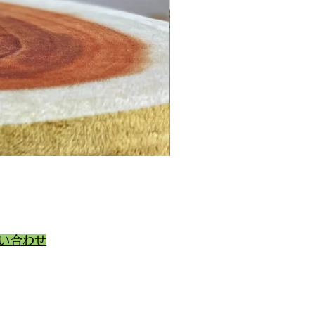
💓ご家族が決まりました
い合わせ
動物取扱業の種別
番号
101047
101048