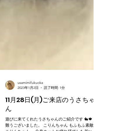
usamimifukuoka
2023年1月2日
読了時間: 1分
11月28日(月)ご来店のうさちゃ