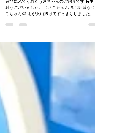
ん
遊びに来てくれたうさちゃんのご紹介です 🐇🍁 有
難うございました。 うさこちゃん 食欲旺盛なうさ
こちゃん😋 毛が沢山抜けてすっきりしました。 ご
まちゃん 初めましてのごまちゃん。 くりくりなお
めめが素敵でした 👀🤍 チロルちゃん＆チョコくん
・チロルちゃん...