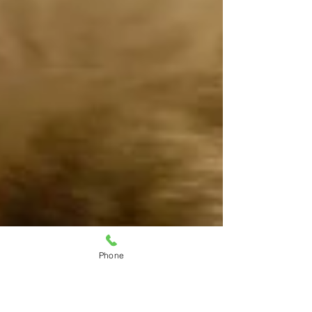
Phone