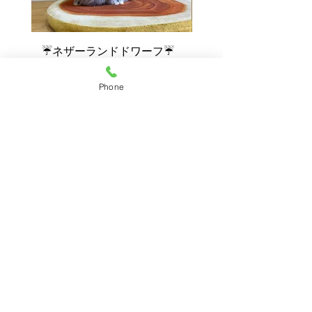
☔ネザーランドドワーフ☔
💓ご家族が決まりまし
チンチラ
ネザーランドドワーフ
ンチラ1
Phone
HOME
｜
うさぎ
｜
うさぎ用品
｜
★
｜
サービス
｜
ご予約
｜
お店情報
｜
ブログ
｜
お問い合わせ
うさぎ専門店 うさみみ
福
岡県福岡市南区日佐5丁目17-3
〒811-1313
TEL092-982-7936 FAX
092-982-7938
第一種動物取扱業の種別
登録番号
販売 E3101047