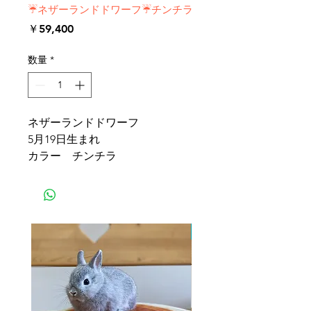
☔ネザーランドドワーフ☔チンチラ
価
￥59,400
格
数量
*
ネザーランドドワーフ
5月19日生まれ
カラー チンチラ
ふたごちゃん