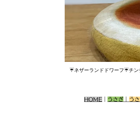
☔ネザーランドドワーフ☔チン
HOME
｜
うさぎ
｜
うさ
うさぎ専門店 うさ
福
岡県福岡市南
〒811-1313