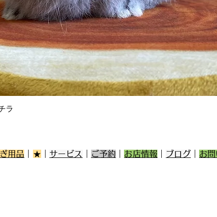
クイックビュー
チラ
ぎ用品
｜
★
｜
サービス
｜
ご予約
｜
お店情報
｜
ブログ
｜
お問
第一種
みみ
登録
販売 E3
保管 E3
区日佐5丁目17-3
登録の年