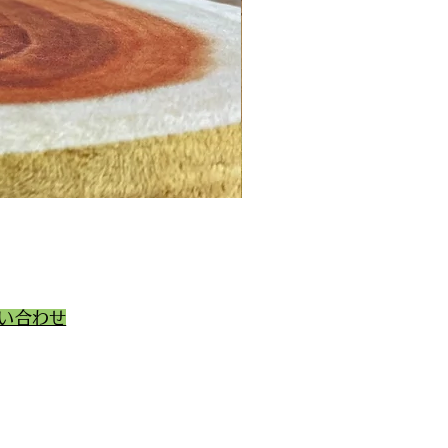
💓ご家族が決まりました
い合わせ
動物取扱業の種別
番号
101047
101048
月日：2019年11月22日