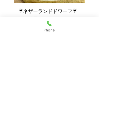
☔ネザーランドドワーフ☔
💓ご家族が決まりまし
チンチラ
ネザーランドドワーフ
ンチラ1
Phone
HOME
｜
うさぎ
｜
うさぎ用品
｜
★
｜
サービス
｜
ご予約
｜
お店情報
｜
ブログ
｜
お問い合わせ
うさぎ専門店 うさみみ
福
岡県福岡市南区日佐5丁目17-3
〒811-1313
TEL092-982-7936 FAX
092-982-7938
第一種動物取扱業の種別
登録番号
販売 E3101047
保管 E3101048
登録の年月日：2019年11月22日