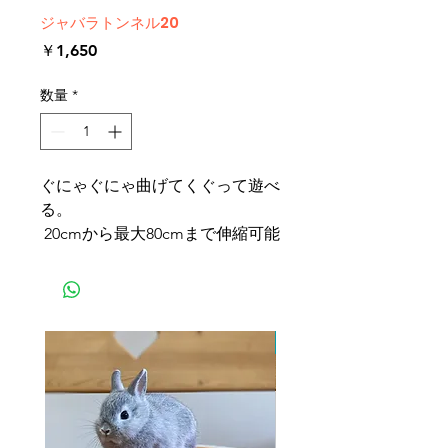
ジャバラトンネル20
価
￥1,650
格
数量
*
ぐにゃぐにゃ曲げてくぐって遊べ
る。
20cmから最大80cmまで伸縮可能
ふたごちゃん