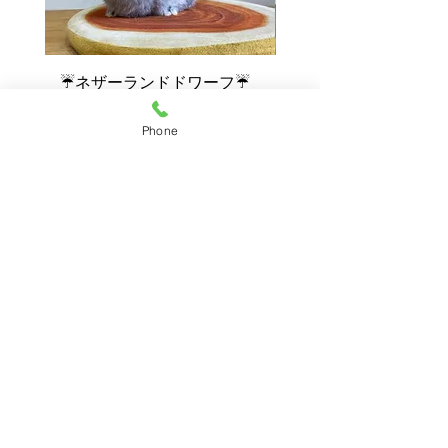
☔ネザーランドドワーフ☔
💓ご家族が決まりまし
チンチラ
ネザーランドドワーフ
ンチラ1
Phone
HOME
｜
うさぎ
｜
うさぎ用品
｜
★
｜
サービス
｜
ご予約
｜
お店情報
｜
ブログ
｜
お問い合わせ
うさぎ専門店 うさみみ
福
岡県福岡市南区日佐5丁目17-3
〒811-1313
TEL092-982-7936 FAX
092-982-7938
第一種動物取扱業の種別
登録番号
販売 E3101047