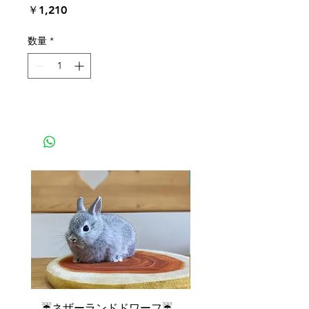
価
￥1,210
格
数量
*
ふたごちゃん
☔ネザーランドドワーフ☔
💓ご家族が決まりまし