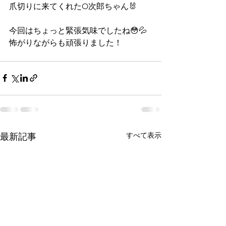
爪切りに来てくれたO次郎ちゃん🐰
今回はちょっと緊張気味でしたね😳💦
怖がりながらも頑張りました！
すべて表示
最新記事