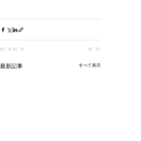
すべて表示
最新記事