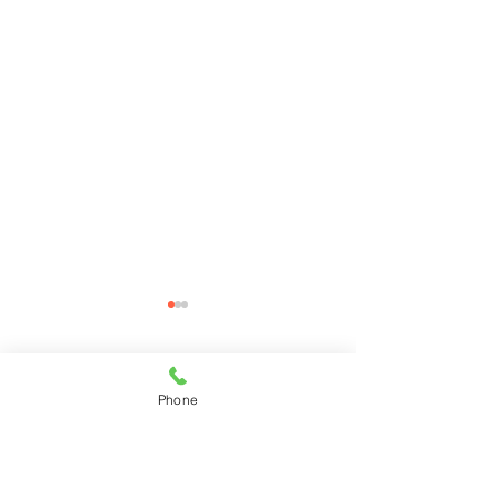
コメント
Phone
コメントを追加…
11月28日(月)ご来店のう
11月27日(日)