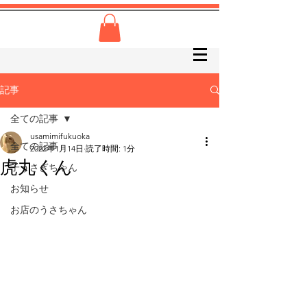
記事
全ての記事
usamimifukuoka
全ての記事
2022年1月14日
読了時間: 1分
虎丸くん
子うさぎちゃん
お知らせ
お店のうさちゃん