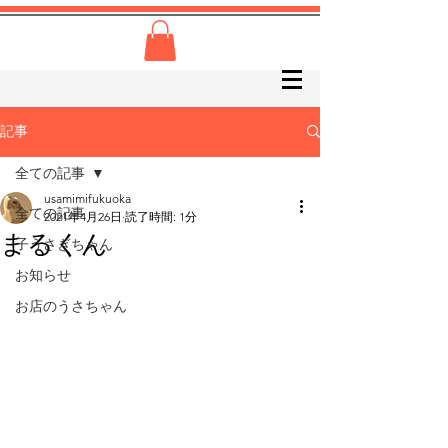
記事
全ての記事
usamimifukuoka
全ての記事
2021年4月26日
読了時間: 1分
まるくん
子うさぎちゃん
お知らせ
お店のうさちゃん