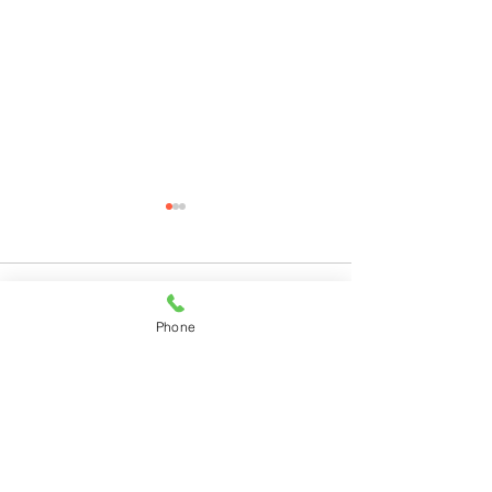
コメント
Phone
コメントを追加…
11月28日(月)ご来店のう
11月27日(日)
さちゃん
ちゃん