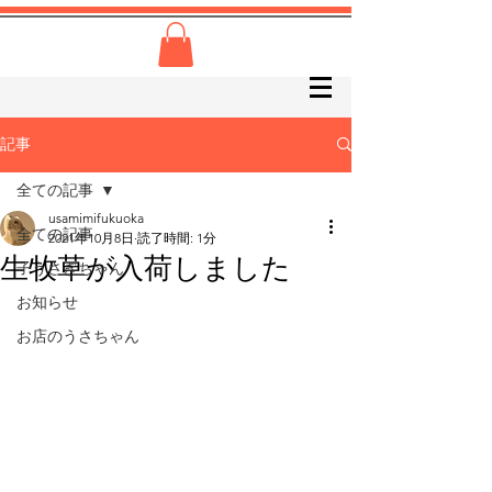
記事
全ての記事
usamimifukuoka
全ての記事
2021年10月8日
読了時間: 1分
生牧草が入荷しました
子うさぎちゃん
お知らせ
お店のうさちゃん