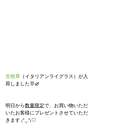
生牧草
（イタリアンライグラス）が入
荷しました🐰🌿
明日から
数量限定
で、お買い物いただ
いたお客様にプレゼントさせていただ
きます ₍ᐢ.ˬ.ᐢ₎♡