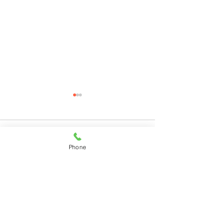
コメント
Phone
コメントを追加…
11月28日(月)ご来店のう
11月27日(日)
さちゃん
ちゃん