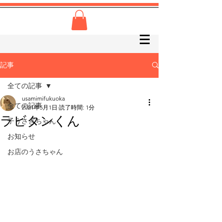
記事
全ての記事
usamimifukuoka
全ての記事
2021年5月1日
読了時間: 1分
ラビタンくん
子うさぎちゃん
お知らせ
お店のうさちゃん