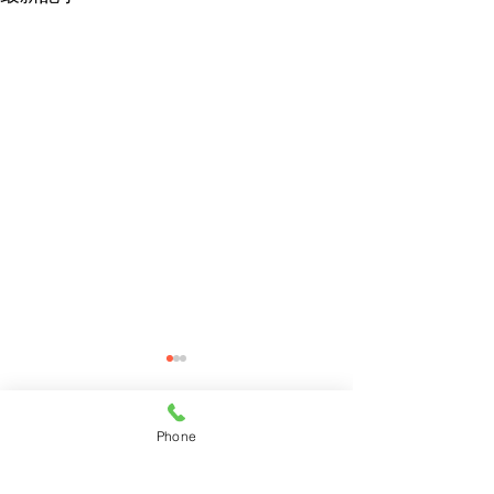
Phone
コメント