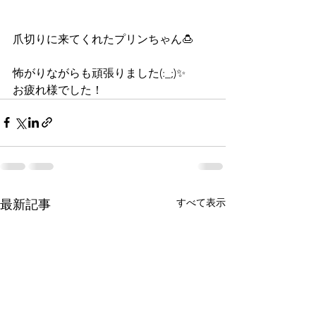
爪切りに来てくれたプリンちゃん🍮
怖がりながらも頑張りました(:_;)✨
お疲れ様でした！
すべて表示
最新記事