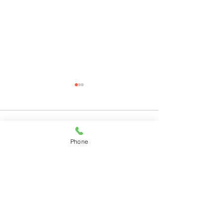
コメント
Phone
コメントを追加…
11月28日(月)ご来店のう
11月27日(日)
さちゃん
ちゃん
HOME
｜
うさぎ
｜
うさぎ用品
｜
★
｜
サービス