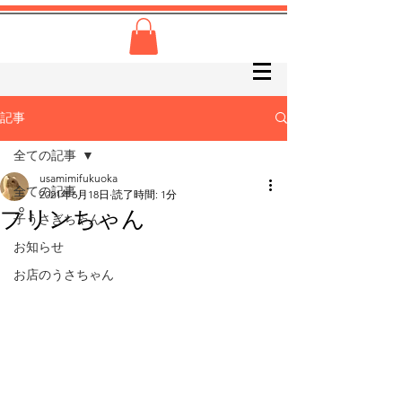
記事
全ての記事
usamimifukuoka
全ての記事
2021年6月18日
読了時間: 1分
プリンちゃん
子うさぎちゃん
お知らせ
お店のうさちゃん