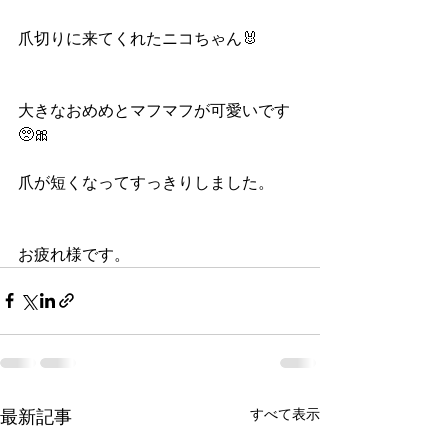
爪切りに来てくれたニコちゃん🐰
大きなおめめとマフマフが可愛いです
🥺🎀
爪が短くなってすっきりしました。
お疲れ様です。
すべて表示
最新記事