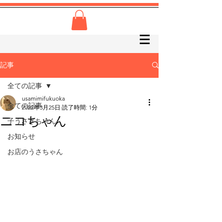
記事
全ての記事
usamimifukuoka
全ての記事
2022年3月25日
読了時間: 1分
ニコちゃん
子うさぎちゃん
お知らせ
お店のうさちゃん