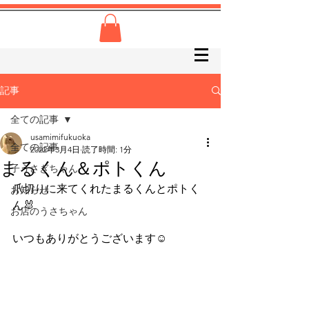
記事
全ての記事
usamimifukuoka
全ての記事
2022年3月4日
読了時間: 1分
まるくん＆ポトくん
子うさぎちゃん
爪切りに来てくれたまるくんとポトく
お知らせ
ん🐰
お店のうさちゃん
いつもありがとうございます☺