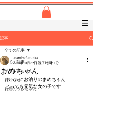
記事
全ての記事
usamimifukuoka
全ての記事
2020年10月29日
読了時間: 1分
まめちゃん
子うさぎちゃん
ホテルにお泊りのまめちゃん
お知らせ
とっても元気な女の子です
お店のうさちゃん