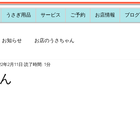
うさぎ用品
サービス
ご予約
お店情報
ブログ
お知らせ
お店のうさちゃん
022年2月11日
読了時間: 1分
ん