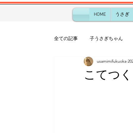
HOME
うさぎ
全ての記事
子うさぎちゃん
usamimifukuoka
2
こてつく