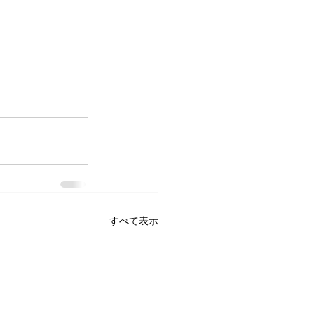
すべて表示