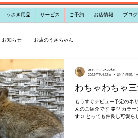
うさぎ用品
サービス
ご予約
お店情報
ブログ
お知らせ
お店のうさちゃん
usamimifukuoka
2022年9月22日
読了時間: 1
わちゃわちゃ三
もうすぐデビュー予定のネ
んのご紹介です 🐰🤍 カ
す☺️ とっても仲良し可愛ら
らしてください。 よろしく