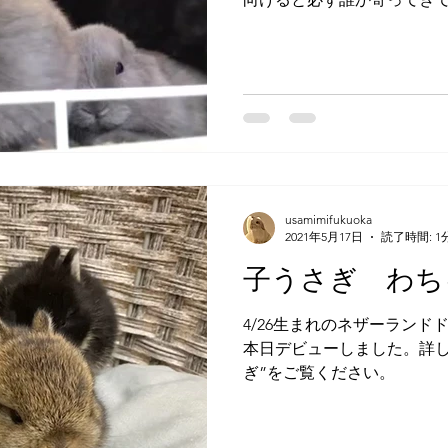
かりです(*^^*) チモシーも
わふわのしっぽがたまらない・・
usamimifukuoka
2021年5月17日
読了時間: 1
子うさぎ わち
4/26生まれのネザーランド
本日デビューしました。詳し
ぎ”をご覧ください。