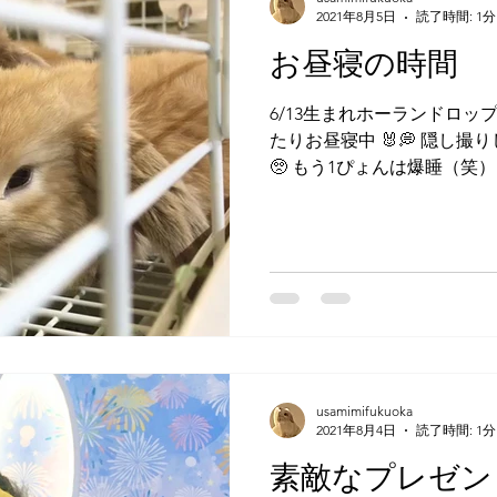
2021年8月5日
読了時間: 1分
お昼寝の時間
6/13生まれホーランドロッ
たりお昼寝中 🐰💭 隠し
🥺 もう1ぴょんは爆睡（笑）
プちゃんもうとうと中...。
🐑💤...
usamimifukuoka
2021年8月4日
読了時間: 1分
素敵なプレゼン