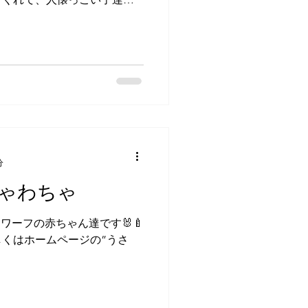
ぐもぐ🐰 美味しそう～～♪ ふ
・😻...
分
ゃわちゃ
ドワーフの赤ちゃん達です🐰🍼
くはホームページの”うさ