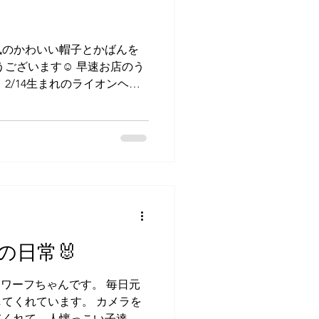
風のかわいい帽子とかばんを
ございます☺️ 早速お店のう
2/14生まれのライオンヘッ
ゃくちゃ似合う...！ 可愛い
の日常🐰
ドワーフちゃんです。 毎日元
てくれています。 カメラを
てくれて、人懐っこい子達ば