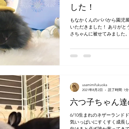
した！
もなかくんのパパから園児
いただきました！ ありがとう
さちゃんに被せてみました。 
ドブラックちゃんです。 めち
ね🥺✨...
usamimifukuoka
2021年8月2日
読了時間: 1分
六つ子ちゃん達
6/10生まれのネザーランド
気いっぱいにすくすく成長し
向けると必ず誰か寄ってき