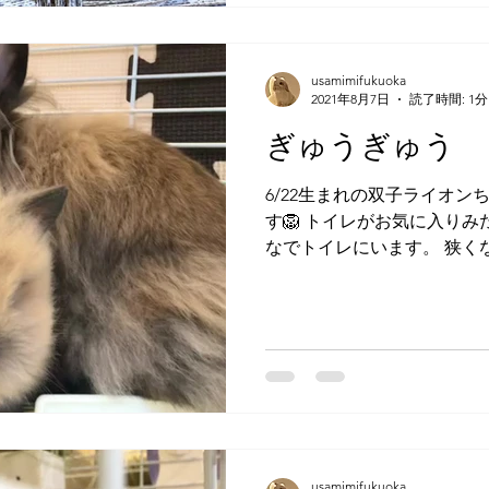
usamimifukuoka
2021年8月7日
読了時間: 1分
ぎゅうぎゅう
6/22生まれの双子ライオ
す🦁 トイレがお気に入り
なでトイレにいます。 狭くな
は成長が凄く早いため、こ
もあと少しかな〜と考えたりもし
usamimifukuoka