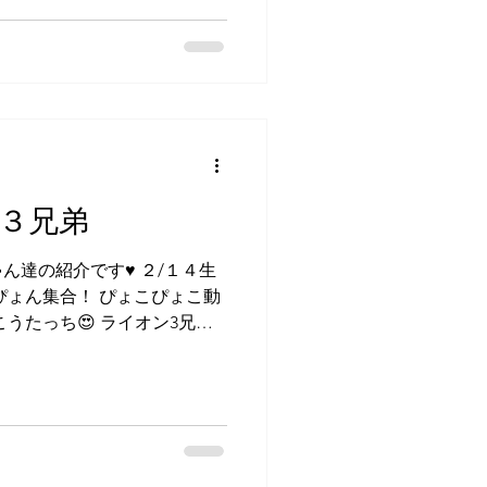
３兄弟
ん達の紹介です♥ ２/１４生
３ぴょん集合！ ぴょこぴょこ動
うたっち😍 ライオン3兄弟
いに来てください✨