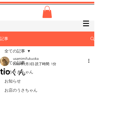
記事
全ての記事
usamimifukuoka
全ての記事
2022年2月3日
読了時間: 1分
tioくん
子うさぎちゃん
お知らせ
お店のうさちゃん