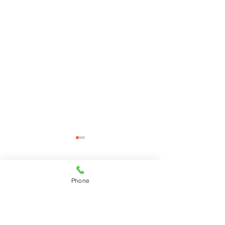
コメント
Phone
コメントを追加…
11月28日(月)ご来店のう
11月27日(日)