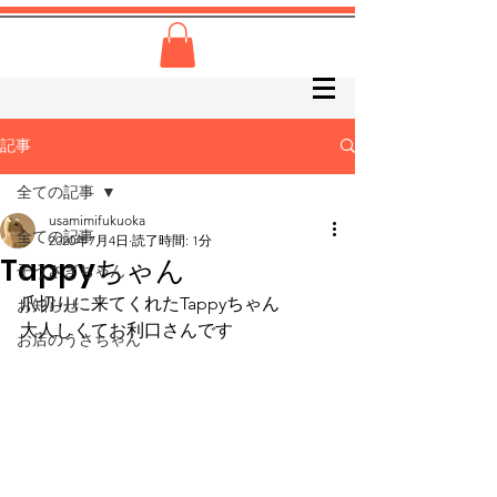
記事
全ての記事
usamimifukuoka
全ての記事
2020年7月4日
読了時間: 1分
Tappyちゃん
子うさぎちゃん
爪切りに来てくれたTappyちゃん
お知らせ
大人しくてお利口さんです
お店のうさちゃん