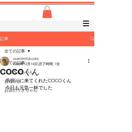
記事
全ての記事
usamimifukuoka
全ての記事
2020年12月14日
読了時間: 1分
COCOくん
子うさぎちゃん
爪切りに来てくれたCOCOくん
お知らせ
今日も元気一杯でした
お店のうさちゃん