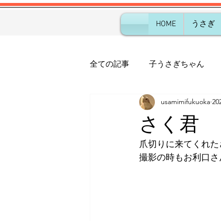
HOME
うさぎ
全ての記事
子うさぎちゃん
usamimifukuoka
2
さく君
爪切りに来てくれた
撮影の時もお利口さ