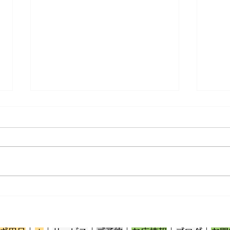
11月28日(月)ご来店のうさち
11
ゃん
ゃん