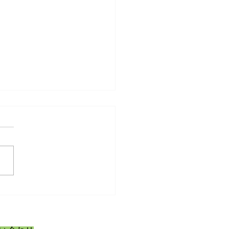
月27日(日)ご来店のうさち