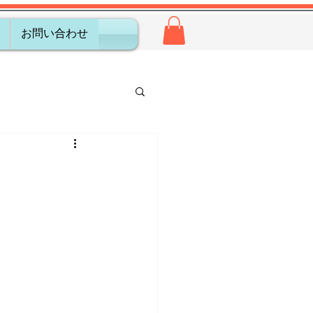
お問い合わせ