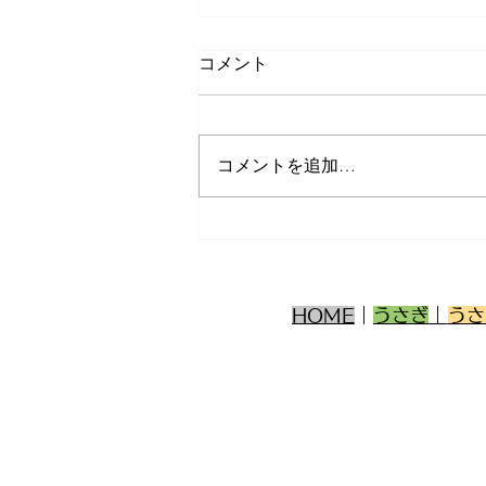
コメント
コメントを追加…
11月30日(水)ご来店のうさち
ゃん
HOME
｜
うさぎ
｜
うさ
うさぎ専門店 うさ
福
岡県福岡市南
〒811-1313
TEL092-982-7936 FA