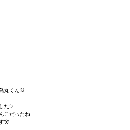
鳥丸くん🐰
した✨
んこだったね
🌸