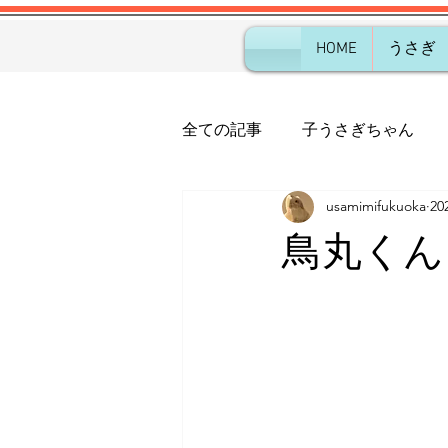
HOME
うさぎ
全ての記事
子うさぎちゃん
usamimifukuoka
2
鳥丸くん