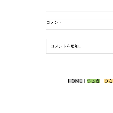
コメント
コメントを追加…
11月30日(水)ご来店のうさち
ゃん
HOME
｜
うさぎ
｜
うさ
うさぎ専門店 うさ
福
岡県福岡市南
〒811-1313