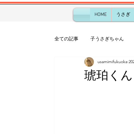
HOME
うさぎ
全ての記事
子うさぎちゃん
usamimifukuoka
2
琥珀くん