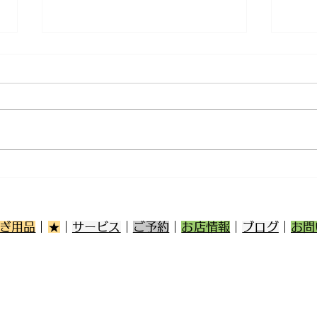
11月28日(月)ご来店のうさち
11
ゃん
ゃん
ぎ用品
｜
★
｜
サービス
｜
ご予約
｜
お店情報
｜
ブログ
｜
お問
第一種
みみ
登録
販売 E3
保管 E3
区日佐5丁目17-3
登録の年