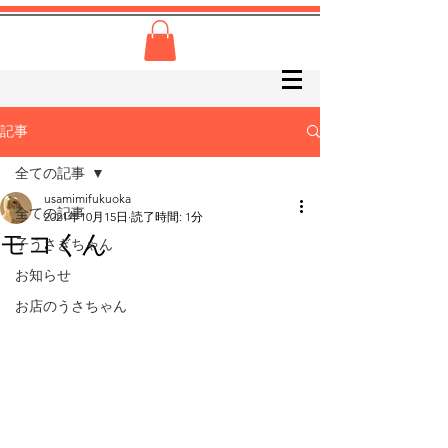
記事
全ての記事
usamimifukuoka
全ての記事
2021年10月15日
読了時間: 1分
モコくん
子うさぎちゃん
お知らせ
お店のうさちゃん