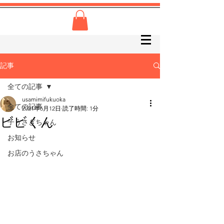
記事
全ての記事
usamimifukuoka
全ての記事
2021年6月12日
読了時間: 1分
ビビくん
子うさぎちゃん
お知らせ
お店のうさちゃん