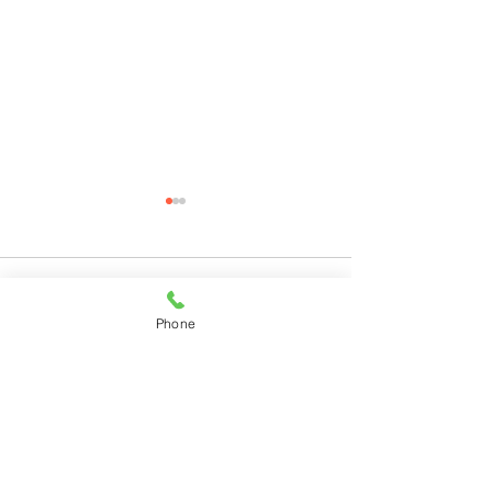
コメント
Phone
コメントを追加…
11月28日(月)ご来店のう
11月27日(日)
さちゃん
ちゃん