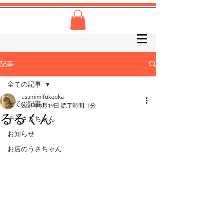
記事
全ての記事
usamimifukuoka
全ての記事
2021年8月19日
読了時間: 1分
るるくん
子うさぎちゃん
お知らせ
お店のうさちゃん