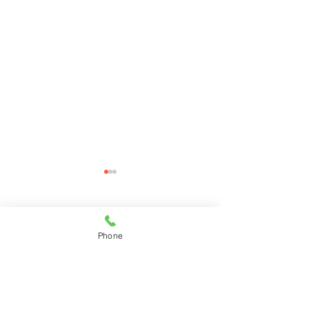
コメント
Phone
コメントを追加…
11月28日(月)ご来店のう
11月27日(日)
さちゃん
ちゃん