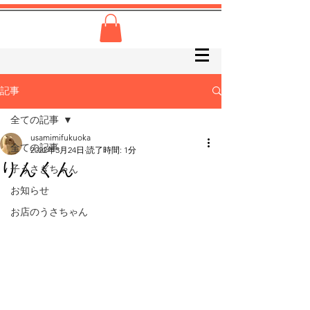
記事
全ての記事
usamimifukuoka
全ての記事
2022年3月24日
読了時間: 1分
りんくん
子うさぎちゃん
お知らせ
お店のうさちゃん