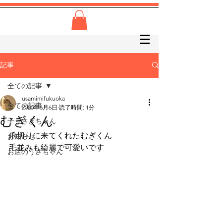
記事
全ての記事
usamimifukuoka
全ての記事
2020年6月6日
読了時間: 1分
むぎくん
子うさぎちゃん
爪切りに来てくれたむぎくん
お知らせ
毛並みも綺麗で可愛いです
お店のうさちゃん