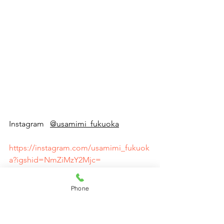
Instagram   
@usamimi_fukuoka
https://instagram.com/usamimi_fukuok
a?igshid=NmZiMzY2Mjc=
Phone