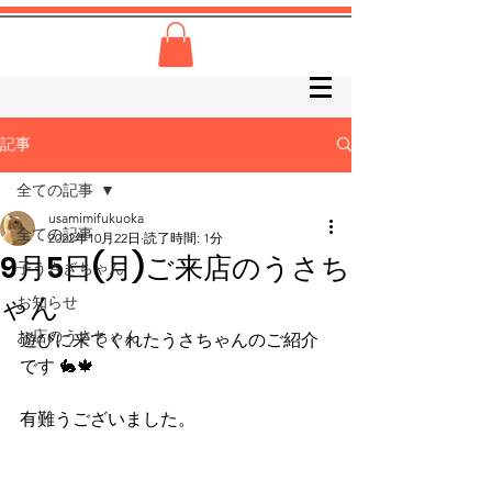
記事
全ての記事
usamimifukuoka
全ての記事
2022年10月22日
読了時間: 1分
9月5日(月)ご来店のうさち
子うさぎちゃん
ゃん
お知らせ
お店のうさちゃん
遊びに来てくれたうさちゃんのご紹介
です 🐇🍁
有難うございました。      