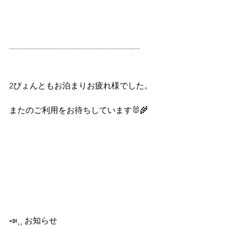
┈┈┈┈┈┈┈┈┈┈┈┈┈┈┈┈
2ぴょんともお泊まりお疲れ様でした。
またのご利用をお待ちしています🐰🌾
📣⸒⸒ お知らせ