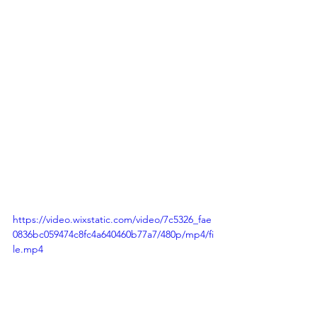
https://video.wixstatic.com/video/7c5326_fae
0836bc059474c8fc4a640460b77a7/480p/mp4/fi
le.mp4