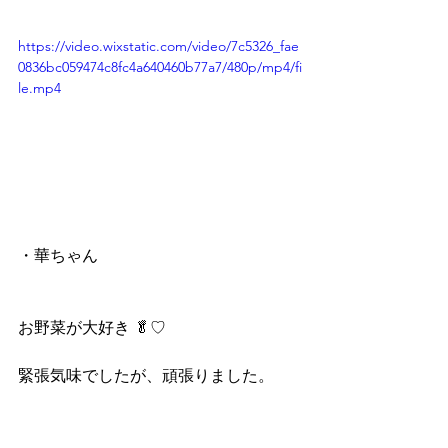
https://video.wixstatic.com/video/7c5326_fae
0836bc059474c8fc4a640460b77a7/480p/mp4/fi
le.mp4
・華ちゃん
お野菜が大好き 🥬♡
緊張気味でしたが、頑張りました。