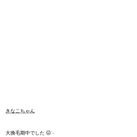
きなこちゃん
大換毛期中でした 😖´-