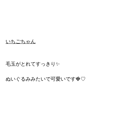
いちごちゃん
毛玉がとれてすっきり✨
ぬいぐるみみたいで可愛いです🍓♡