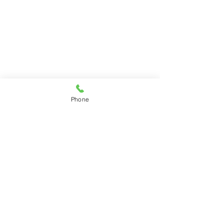
Phone
ぎんくん