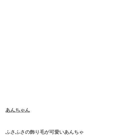
あんちゃん
ふさふさの飾り毛が可愛いあんちゃ