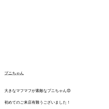
プニちゃん
大きなマフマフが素敵なプニちゃん😍
初めてのご来店有難うございました！