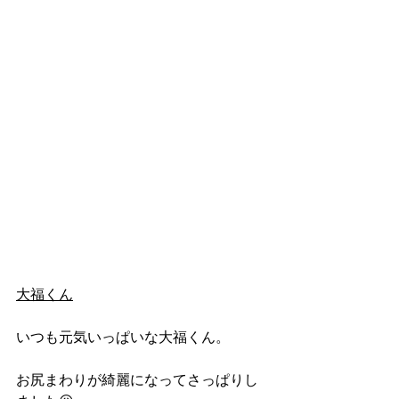
大福くん
いつも元気いっぱいな大福くん。
お尻まわりが綺麗になってさっぱりし