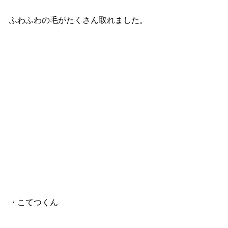
ふわふわの毛がたくさん取れました。
・こてつくん