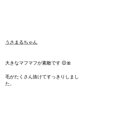
うさまるちゃん
大きなマフマフが素敵です 😌🎀
毛がたくさん抜けてすっきりしまし
た。