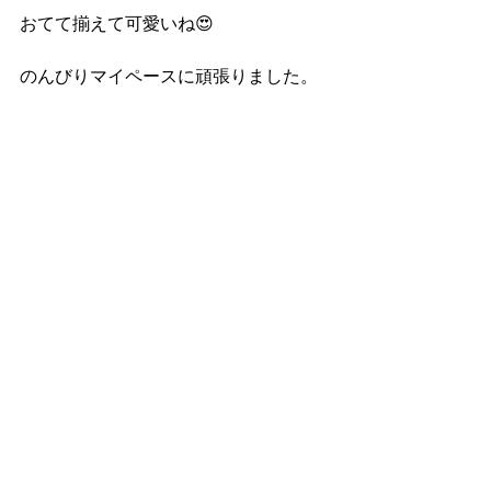
おてて揃えて可愛いね😍
のんびりマイペースに頑張りました。