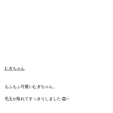
むぎちゃん
もふもふ可愛いむぎちゃん。
毛玉が取れてすっきりしました 🦁✨