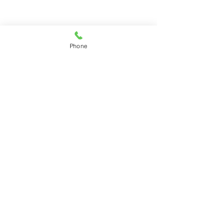
Phone
┈┈┈┈┈┈┈┈┈┈┈┈┈┈┈┈