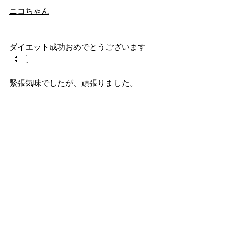
ニコちゃん
ダイエット成功おめでとうございます 
👏🏻 ̖́-
緊張気味でしたが、頑張りました。