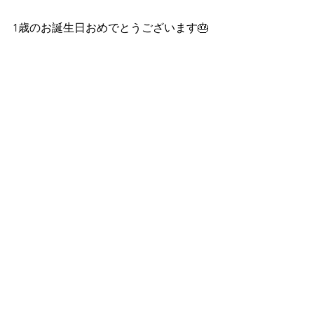
1歳のお誕生日おめでとうございます🎂