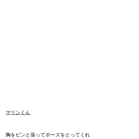
マリンくん
胸をピンと張ってポーズをとってくれ