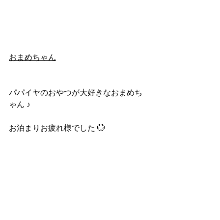
おまめちゃん
パパイヤのおやつが大好きなおまめち
ゃん ♪
お泊まりお疲れ様でした 💮