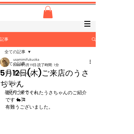
記事
全ての記事
usamimifukuoka
全ての記事
2022年5月19日
読了時間: 1分
5月12日(木)ご来店のうさ
子うさぎちゃん
ちゃん
お知らせ
お店のうさちゃん
遊びに来てくれたうさちゃんのご紹介
です 🐇🎏
有難うございました。 