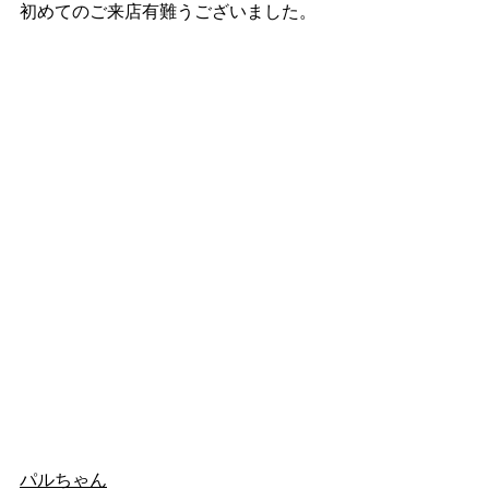
初めてのご来店有難うございました。
パルちゃん