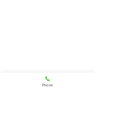
Phone
Instagram
@usamimi_fukuoka
https://instagram.com/usamimi_fukuok
a?igshid=YmMyMTA2M2Y=