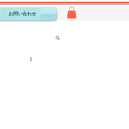
お問い合わせ