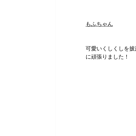
もふちゃん
可愛いくしくしを披
に頑張りました！