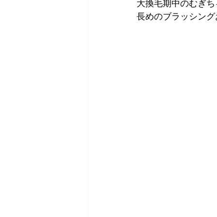
⁡大換毛期中のむぎち
長めのブラッシング