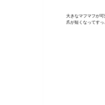
大きなマフマフが可
爪が短くなってすっ