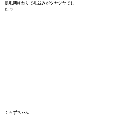
換毛期終わりで毛並みがツヤツヤでし
た ✨
くろずちゃん