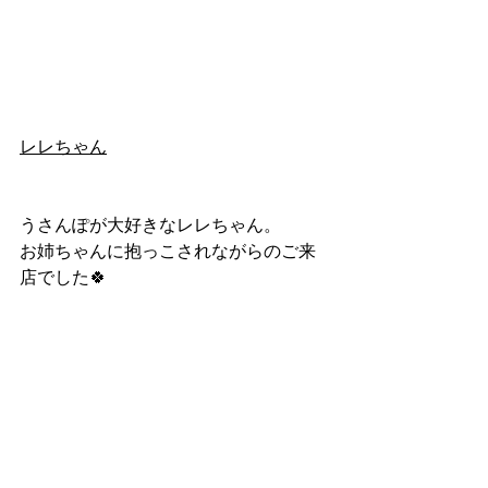
レレちゃん
うさんぽが大好きなレレちゃん。
お姉ちゃんに抱っこされながらのご来
店でした🍀