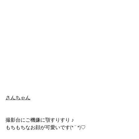
さんちゃん
撮影台にご機嫌に顎すりすり ♪
もちもちなお顔が可愛いです(* ¨ *)♡