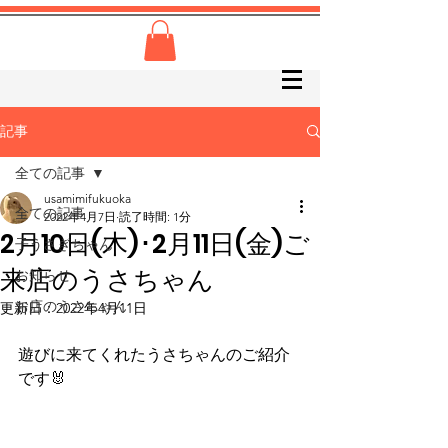
記事
全ての記事
usamimifukuoka
全ての記事
2022年4月7日
読了時間: 1分
2月10日(木)･2月11日(金)ご
子うさぎちゃん
来店のうさちゃん
お知らせ
お店のうさちゃん
更新日：
2022年4月11日
遊びに来てくれたうさちゃんのご紹介
です🐰