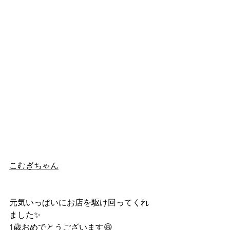
こむぎちゃん
元気いっぱいにお店を駆け回ってくれ
ました✨
1歳おめでとうございます😆