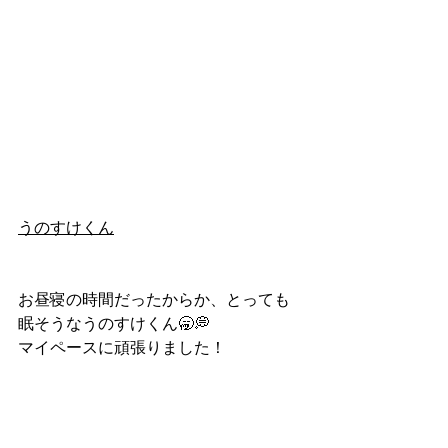
うのすけくん
お昼寝の時間だったからか、とっても
眠そうなうのすけくん🥱💭
マイペースに頑張りました！