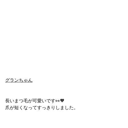
グランちゃん
長いまつ毛が可愛いです👀🧡
爪が短くなってすっきりしました。