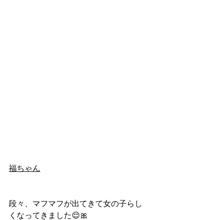
福ちゃん️
段々、マフマフが出てきて女の子らし
くなってきました😌🎀