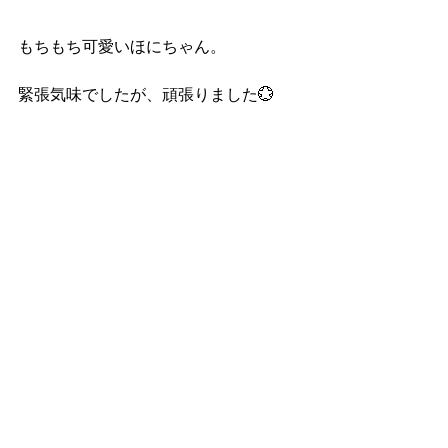
もちもち可愛いほにちゃん。
緊張気味でしたが、頑張りました💮