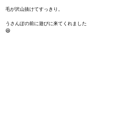
毛が沢山抜けてすっきり。
うさんぽの前に遊びに来てくれました
😆