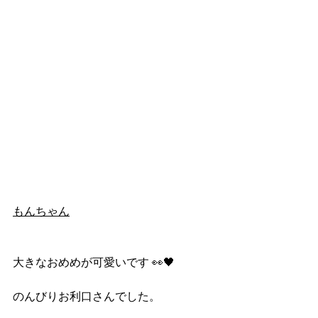
もんちゃん
大きなおめめが可愛いです 👀🖤
のんびりお利口さんでした。