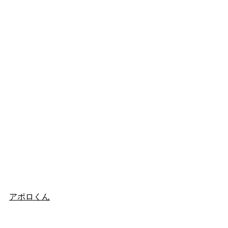
アポロくん