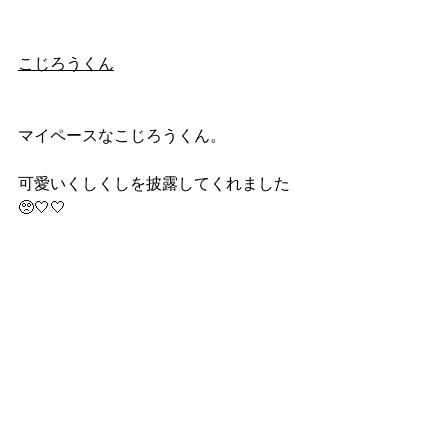
こじろうくん
マイペースなこじろうくん。
可愛いくしくしを披露してくれました 
🥺🤍🤍