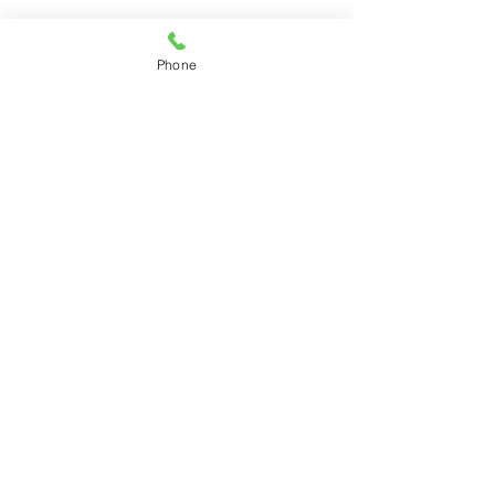
Phone
・小豆ちゃん
毛が沢山抜けてすっきり。
エビフライとってもお似合いでした🍤
♡