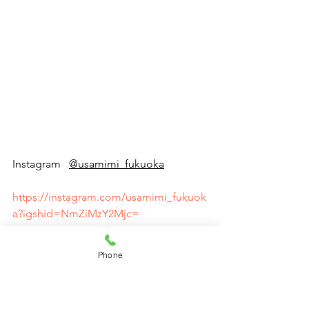
Instagram   
@usamimi_fukuoka
https://instagram.com/usamimi_fukuok
a?igshid=NmZiMzY2Mjc=
Phone