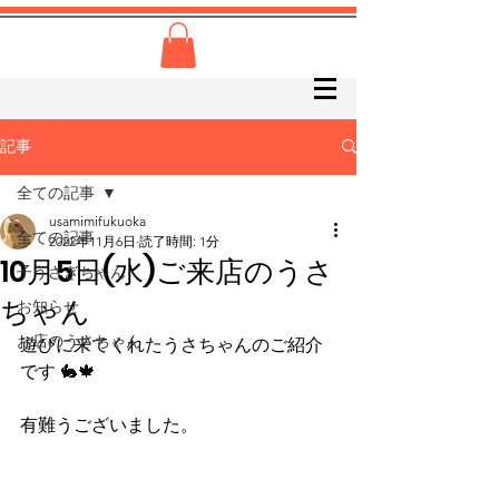
記事
全ての記事
usamimifukuoka
全ての記事
2022年11月6日
読了時間: 1分
10月5日(水)ご来店のうさ
子うさぎちゃん
ちゃん
お知らせ
お店のうさちゃん
遊びに来てくれたうさちゃんのご紹介
です 🐇🍁
有難うございました。      