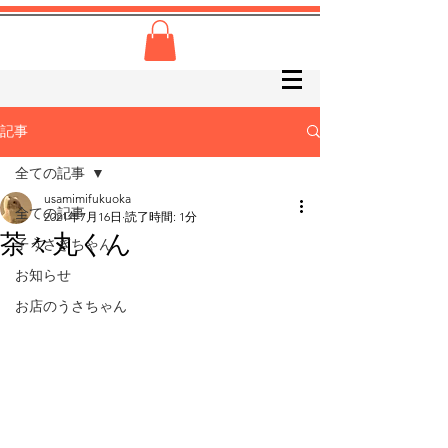
記事
全ての記事
usamimifukuoka
全ての記事
2021年7月16日
読了時間: 1分
茶々丸くん
子うさぎちゃん
お知らせ
お店のうさちゃん