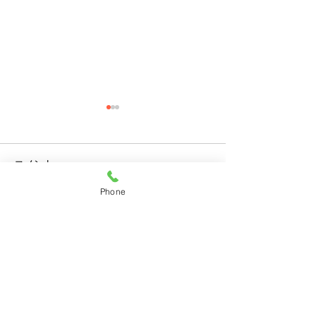
コメント
Phone
コメントを追加…
11月28日(月)ご来店のう
11月27日(日)
さちゃん
ちゃん
HOME
｜
うさぎ
｜
うさぎ用品
｜
★
｜
サービス
｜
ご予約
｜
お店情報
｜
ブログ
｜
お問い合わせ