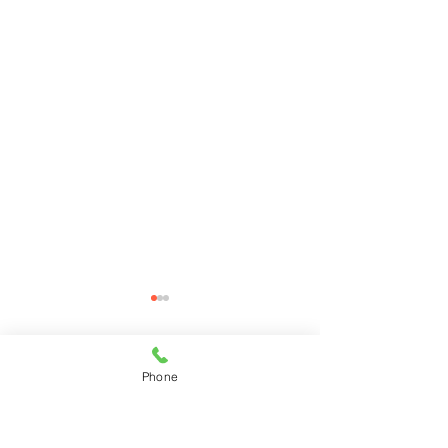
コメント
Phone