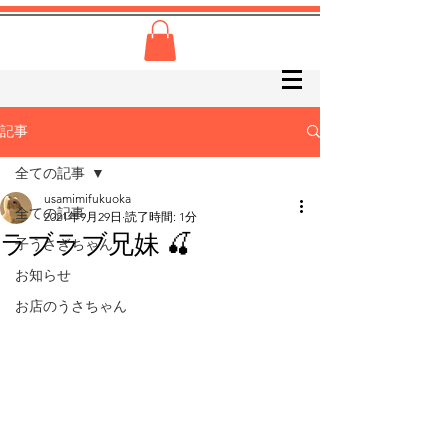
記事
全ての記事
usamimifukuoka
全ての記事
2021年9月29日
読了時間: 1分
ラブラブ兄妹 🍒
子うさぎちゃん
お知らせ
お店のうさちゃん