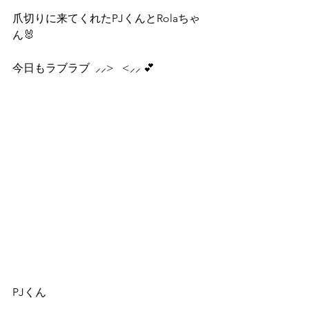
爪切りに来てくれたPJくんとRolaちゃ
ん🐰
今日もラブラブ  ⸝⸝>   <⸝⸝ 💕
PJくん