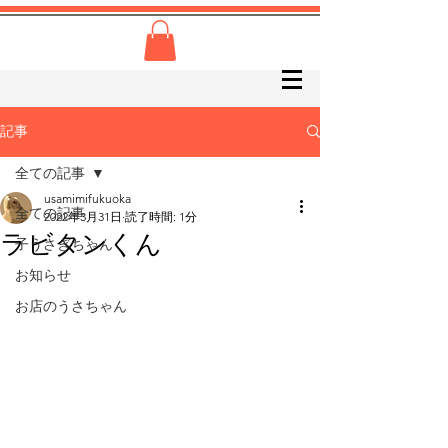
記事
全ての記事
usamimifukuoka
全ての記事
2022年3月31日
読了時間: 1分
ラビタンくん
子うさぎちゃん
お知らせ
お店のうさちゃん