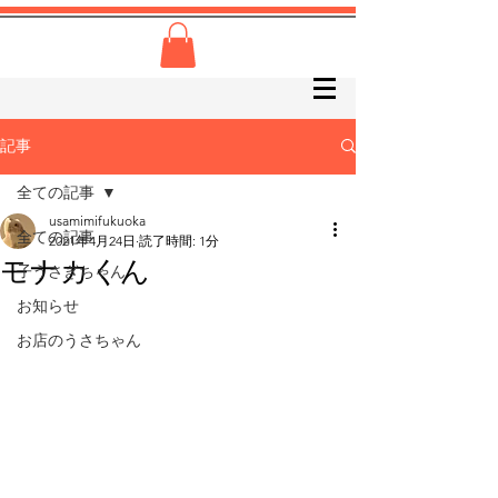
記事
全ての記事
usamimifukuoka
全ての記事
2021年4月24日
読了時間: 1分
モナカくん
子うさぎちゃん
お知らせ
お店のうさちゃん