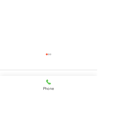
コメント
Phone
コメントを追加…
11月28日(月)ご来店のう
11月27日(日)
さちゃん
ちゃん
HOME
｜
うさぎ
｜
うさぎ用品
｜
★
｜
サービス