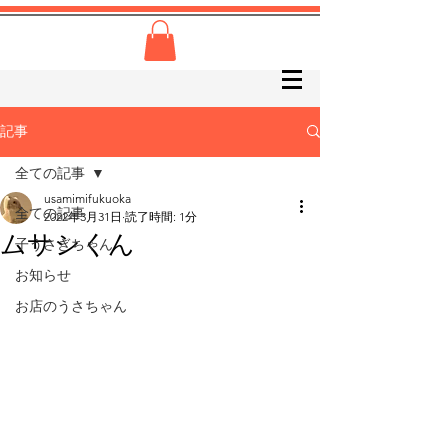
記事
全ての記事
usamimifukuoka
全ての記事
2022年3月31日
読了時間: 1分
ムサシくん
子うさぎちゃん
お知らせ
お店のうさちゃん